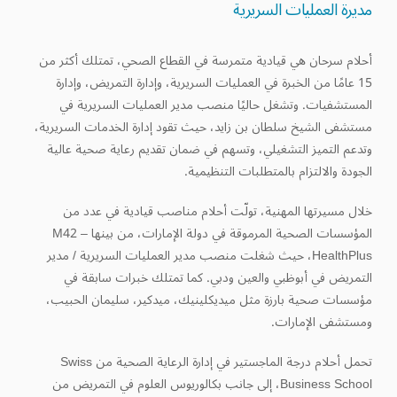
مديرة العمليات السريرية
أحلام سرحان هي قيادية متمرسة في القطاع الصحي، تمتلك أكثر من
15 عامًا من الخبرة في العمليات السريرية، وإدارة التمريض، وإدارة
المستشفيات. وتشغل حاليًا منصب مدير العمليات السريرية في
مستشفى الشيخ سلطان بن زايد، حيث تقود إدارة الخدمات السريرية،
وتدعم التميز التشغيلي، وتسهم في ضمان تقديم رعاية صحية عالية
الجودة والالتزام بالمتطلبات التنظيمية.
خلال مسيرتها المهنية، تولّت أحلام مناصب قيادية في عدد من
المؤسسات الصحية المرموقة في دولة الإمارات، من بينها M42 –
HealthPlus، حيث شغلت منصب مدير العمليات السريرية / مدير
التمريض في أبوظبي والعين ودبي. كما تمتلك خبرات سابقة في
مؤسسات صحية بارزة مثل ميديكلينيك، ميدكير، سليمان الحبيب،
ومستشفى الإمارات.
تحمل أحلام درجة الماجستير في إدارة الرعاية الصحية من Swiss
Business School، إلى جانب بكالوريوس العلوم في التمريض من