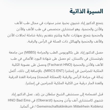
السيرة الذاتية
يتمتع الدكتور إياد شتيوي بخبرة عشر سنوات في مجال طب الأنف
والأذن والحنجرة، وهو استشاري متخصص في طب الأنف والأذن
والحنجرة يتمتع بمهارات عالية ويلتزم بتقديم رعاية شاملة لحالات الأذن
والأنف والحنجرة والهياكل ذات الصلة في الرأس والرقبة.
حصل الدكتور إياد على بكالوريوس الطب والجراحة (MBBS) من جامعة
بلوشستان في باكستان. ثم حصل على شهادة البورد الألماني في طب
الأنف والأذن والحنجرة (Facharzt HNO) وحصل على عضوية الكلية
الملكية للجراحين في إنجلترا (MRCS ENT). بالإضافة إلى ذلك، أكمل
زمالة في جراحة الرأس والرقبة (المملكة المتحدة) وجراحة الغدة الدرقية
والغدة الجار درقية من الكلية الملكية للجراحين في إنجلترا.
قبل انضمامه إلى مستشفى الشيخ سلطان بن زايد، عمل الدكتور إياد
شتيوي كاستشاري أنف وأذن وحنجرة (Oberarzt) في HNO Bad Ems
/ Gemeinschaftsklinikum Mittelrhein Koblenz في ألمانيا.