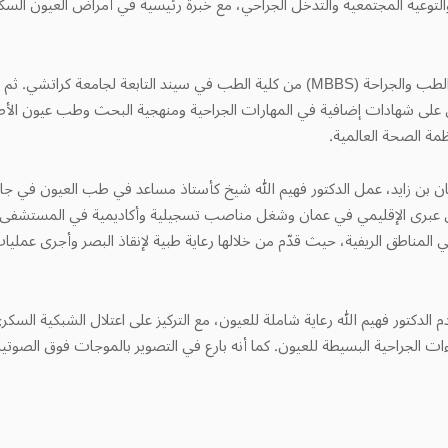
 والتوعية المجتمعية والتدخل الجراحي، مع خبرة رئيسية في أمراض العيون الس
حصل الدكتور فهيم الله على بكالوريوس الطب والجراحة (MBBS) من كلية الطب في سيند الت
في باكستان (FCPS)، وحصل على شهادات إضافية في المهارات الجراحية ومنهجية البحث وطب عي
ة الصحة العالمية.
بن زايد، عمل الدكتور فهيم الله شيخ كأستاذ مساعد في طب العيون في جام
برى الإقليمي في عمان وشغل مناصب تسجيلية وأكاديمية في المستشفى ال
حيًا للعيون في المناطق الريفية، حيث قدّم من خلالها رعاية طبية لإنقاذ البصر وأجرى ع
لدكتور فهيم الله رعاية شاملة للعيون، مع التركيز على اعتلال الشبكية السك
اءات الجراحية البسيطة للعيون. كما أنه بارع في التصوير بالموجات فوق الصو