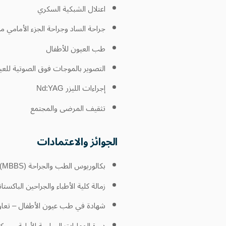
اعتلال الشبكية السكري
جراحة الساد وجراحة الجزء الأمامي م
طب العيون للأطفال
التصوير بالموجات فوق الصوتية لل
إجراءات الليزر Nd:YAG
تثقيف المرضى والمجتمع
الجوائز والاعتمادات
بكالوريوس الطب والجراحة (MBBS) – جامعة كراتشي، باكستان
زمالة كلية الأطباء والجراحين الباكستانية (FCPS) – طب ا
شهادة في طب عيون الأطفال – تعاون بين
دورة المهارات الجراحية الأولية – مرك