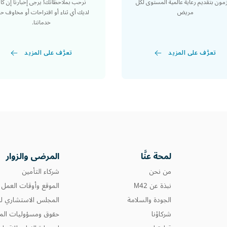
مون بتقديم رعاية عالمية المستوى لكل
نرحب بملاحظاتك! يرجى إخبارنا إن كا
مريض
لديك أي ثناء أو اقتراحات أو مخاوف ح
خدماتنا.
تعرَّف على المزيد
تعرَّف على المزيد
لمحة عنَّا
المرضى والزوار
من نحن
شركاء التأمين
نبذة عن M42
الموقع وأوقات العمل
الجودة والسلامة
المجلس الاستشاري لل
شركاؤنا
حقوق ومسؤوليات المر