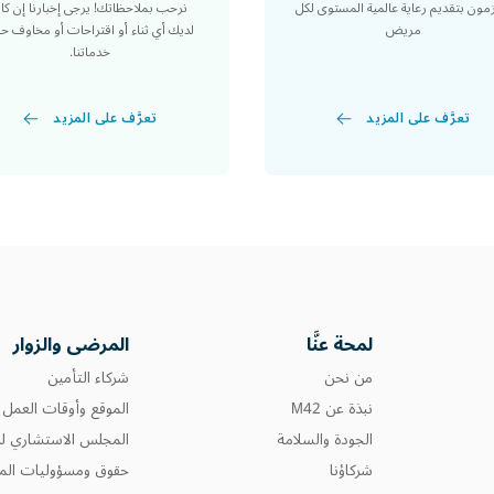
مون بتقديم رعاية عالمية المستوى لكل
نرحب بملاحظاتك! يرجى إخبارنا إن كا
مريض
لديك أي ثناء أو اقتراحات أو مخاوف ح
خدماتنا.
تعرَّف على المزيد
تعرَّف على المزيد
لمحة عنَّا
المرضى والزوار
من نحن
شركاء التأمين
نبذة عن M42
الموقع وأوقات العمل
الجودة والسلامة
المجلس الاستشاري لل
شركاؤنا
حقوق ومسؤوليات المر