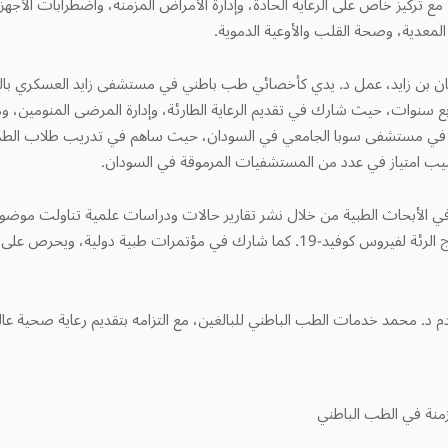
 تركيز خاص على الرعاية الحادة، وإدارة الأمراض المزمنة، واضطرابات الأجهز
لمعدية، وصحة القلب والأوعية الدموية.
بن زايد، عمل د. يدي كأخصائي طب باطني في مستشفى زايد العسكري بالشا
سنوات، حيث شارك في تقديم الرعاية الطارئة، وإدارة المرضى المنومين، ومت
في مستشفى سوبا الجامعي في السودان، حيث ساهم في تدريب طلاب الطب و
طبيب امتياز في عدد من المستشفيات المرموقة في السودان.
ي الأبحاث الطبية من خلال نشر تقارير حالات ودراسات علمية تناولت موضوع
الدماغية لدى الشباب، والمضاعفات خارج الرئة لفيروس كوفيد-19. كما شارك في مؤتمرات
. محمد خدمات الطب الباطني للبالغين، مع التزامه بتقديم رعاية صحية عالي
منة في الطب الباطني