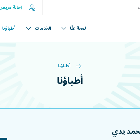
إحالة مريض
لمحة عنَّا
الخدمات
أطباؤنا
أطباؤنا
أطباؤنا
حمد يدي